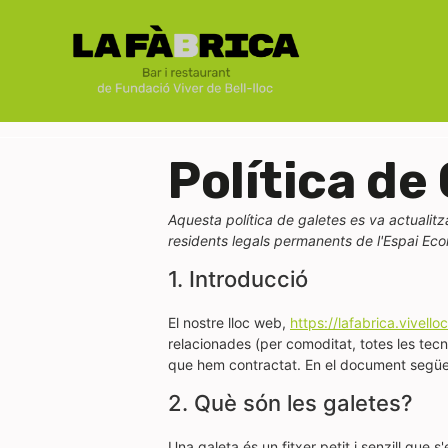
Política de
Aquesta política de galetes es va actualitz
residents legals permanents de l'Espai Eco
1. Introducció
El nostre lloc web,
https://lafabrica.vivello
relacionades (per comoditat, totes les tec
que hem contractat. En el document següent
2. Què són les galetes?
Una galeta és un fitxer petit i senzill que