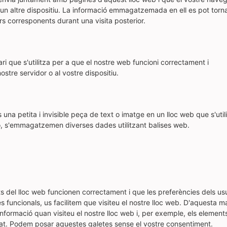
n altre dispositiu. La informació emmagatzemada en ell es pot torna
ers corresponents durant una visita posterior.
i que s'utilitza per a que el nostre web funcioni correctament i
stre servidor o al vostre dispositiu.
una petita i invisible peça de text o imatge en un lloc web que s'util
-ho, s'emmagatzemen diverses dades utilitzant balises web.
 del lloc web funcionen correctament i que les preferències dels us
s funcionals, us facilitem que visiteu el nostre lloc web. D'aquesta m
informació quan visiteu el nostre lloc web i, per exemple, els elemen
gat. Podem posar aquestes galetes sense el vostre consentiment.