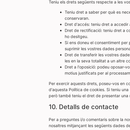
Teniu els drets següents respecte a les vo
Teniu dret a saber per què es nec
conservaran.
Dret d'accés: teniu dret a accedi
Dret de rectificació: teniu dret a
ho desitgeu.
Si ens doneu el consentiment per 
suprimir les vostres dades persona
Dret de transferir les vostres dades
les en la seva totalitat a un altre c
Dret a l'oposició: podeu oposar-v
motius justificats per al processa
Per exercir aquests drets, poseu-vos en co
d'aquesta Política de cookies. Si teniu un
però també teniu el dret de presentar una r
10. Detalls de contacte
Per a preguntes i/o comentaris sobre la no
nosaltres mitjançant les següents dades d