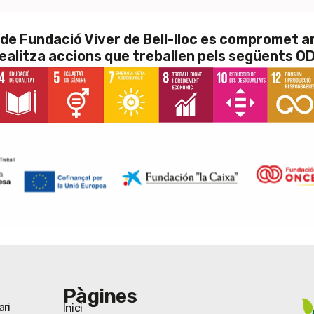
r de Fundació Viver de Bell-lloc es compromet 
realitza accions que treballen pels següents O
Pàgines
ari
Inici