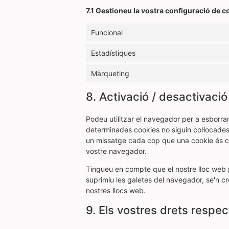
7.1 Gestioneu la vostra configuració de 
Funcional
Estadístiques
Màrqueting
8. Activació / desactivació
Podeu utilitzar el navegador per a esborr
determinades cookies no siguin col·locades
un missatge cada cop que una cookie és col
vostre navegador.
Tingueu en compte que el nostre lloc web p
suprimiu les galetes del navegador, se'n c
nostres llocs web.
9. Els vostres drets respe