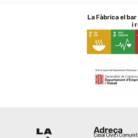
La Fàbrica el ba
i 
Adreça
Casal Cívic i Comunit