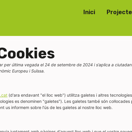
Inici
Projecte
 Cookies
ar per última vegada el 24 de setembre de 2024 i s’aplica a ciutadans
nòmic Europeu i Suïssa.
c.cat
(d'ara endavant "el lloc web") utilitza galetes i altres tecnologies
nologies es denominen "galetes"). Les galetes també són col·locades 
 us informem sobre l'ús de les galetes al nostre lloc web.
 s'envia juntament amb pàgines d'aquest lloc web i que el vostre nave