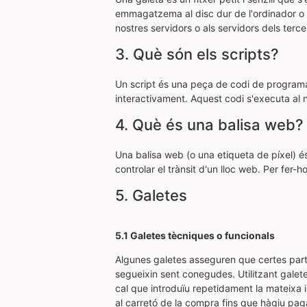
emmagatzema al disc dur de l'ordinador o u
nostres servidors o als servidors dels terc
3. Què són els scripts?
Un script és una peça de codi de programar
interactivament. Aquest codi s'executa al no
4. Què és una balisa web?
Una balisa web (o una etiqueta de píxel) és 
controlar el trànsit d'un lloc web. Per fer
5. Galetes
5.1 Galetes tècniques o funcionals
Algunes galetes asseguren que certes parts
segueixin sent conegudes. Utilitzant galete
cal que introduïu repetidament la mateixa 
al carretó de la compra fins que hàgiu pa