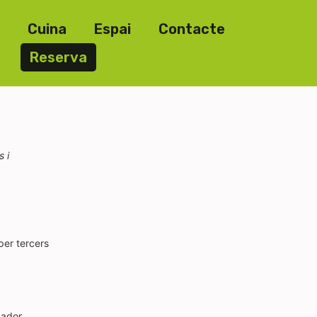
Cuina
Espai
Contacte
Reserva
 i
per tercers
gador