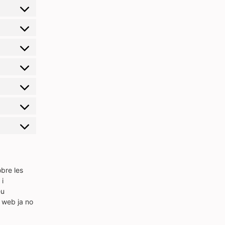
bre les
 i
eu
c web ja no