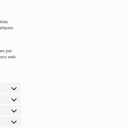
okies
stiques.
zen per
llocs web