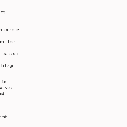
 es
 sempre que
ent i de
 transferir-
hi hagi
rior
ar-vos,
s).
 amb