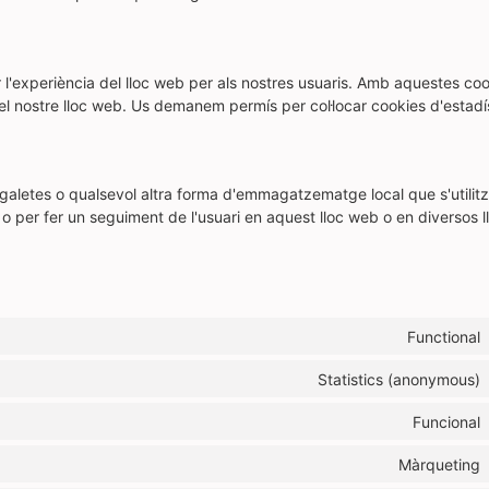
r l'experiència del lloc web per als nostres usuaris. Amb aquestes co
del nostre lloc web. Us demanem permís per col·locar cookies d'estadí
aletes o qualsevol altra forma d'emmagatzematge local que s'utilit
at o per fer un seguiment de l'usuari en aquest lloc web o en diversos 
Functional
Statistics (anonymous)
Funcional
Màrqueting