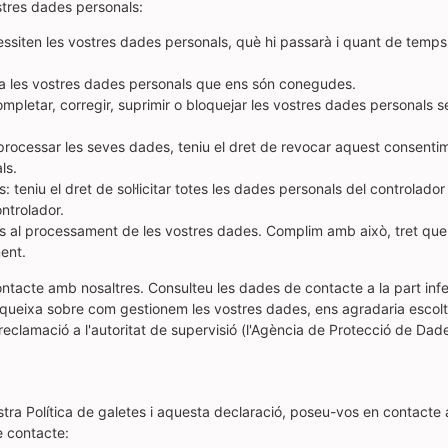
stres dades personals:
essiten les vostres dades personals, què hi passarà i quant de temps
r a les vostres dades personals que ens són conegudes.
 completar, corregir, suprimir o bloquejar les vostres dades personals
processar les seves dades, teniu el dret de revocar aquest consentim
ls.
: teniu el dret de sol·licitar totes les dades personals del controlador i
ontrolador.
os al processament de les vostres dades. Complim amb això, tret que 
ment.
ntacte amb nosaltres. Consulteu les dades de contacte a la part infe
a queixa sobre com gestionem les vostres dades, ens agradaria escolt
eclamació a l'autoritat de supervisió (l'Agència de Protecció de Dade
stra Política de galetes i aquesta declaració, poseu-vos en contacte
e contacte: