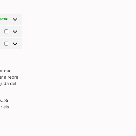
actiu
ar que
er a rebre
Ajuda del
. Si
r els