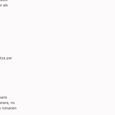
r als
itza per
uaris
anera, no
ts romanen